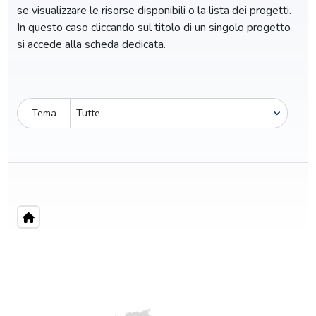
se visualizzare le risorse disponibili o la lista dei progetti.
In questo caso cliccando sul titolo di un singolo progetto
si accede alla scheda dedicata.
Tema
Pro-capite
C
1,11 €