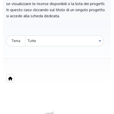
se visualizzare le risorse disponibili o la lista dei progetti.
In questo caso cliccando sul titolo di un singolo progetto
si accede alla scheda dedicata.
Tema
Pro-capite
C
0,68 €