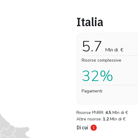
Italia
Pro-capite
Complessivo
0,57 €
0,57 €
5.7
Mln di
€
Risorse complessive
32%
Pagamenti
Risorse PNRR:
4.5
Mln di
€
Altre risorse:
1.2
Mln di
€
Di cui