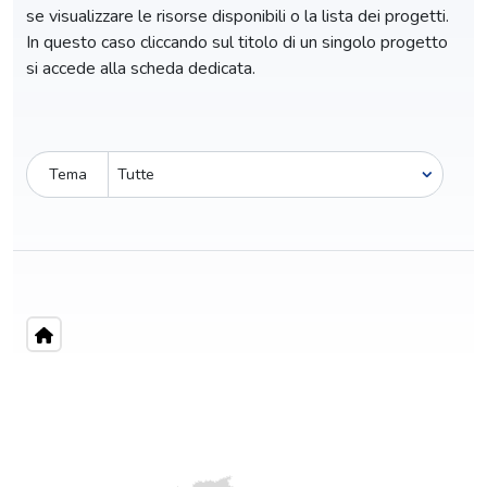
se visualizzare le risorse disponibili o la lista dei progetti.
In questo caso cliccando sul titolo di un singolo progetto
si accede alla scheda dedicata.
Tema
Pro-capite
C
4,09 €