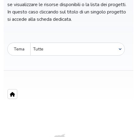
se visualizzare le risorse disponibili o la lista dei progetti.
In questo caso cliccando sul titolo di un singolo progetto
si accede alla scheda dedicata.
Tema
Pro-capite
C
0,61 €