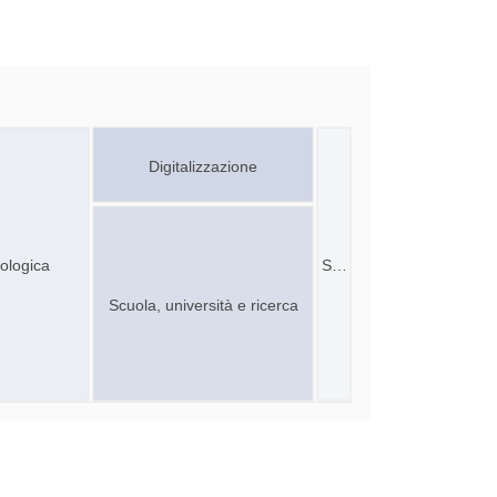
Digitalizzazione
ologica
S…
Scuola, università e ricerca