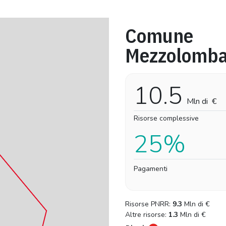
Comune
Pro-capite
Complessivo
Mezzolomba
9,79 €
9,79 €
10.5
Mln di
€
Risorse complessive
25%
Pagamenti
Risorse PNRR:
9.3
Mln di
€
Altre risorse:
1.3
Mln di
€