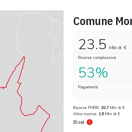
Comune Mor
Pro-capite
Complessivo
21,81 €
21,81 €
23.5
Mln di
€
Risorse complessive
53%
Pagamenti
Risorse PNRR:
20.7
Mln di
€
Altre risorse:
2.8
Mln di
€
Di cui