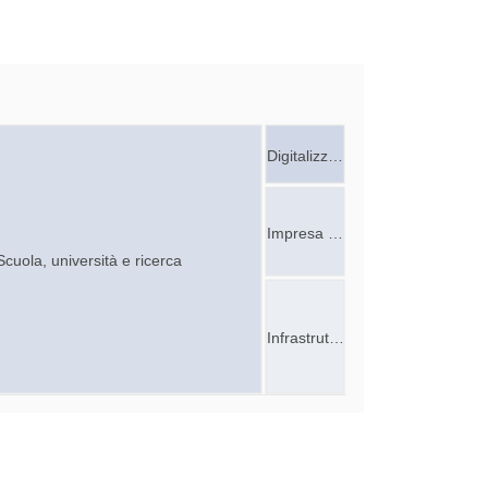
Digitalizz…
Impresa …
Scuola, università e ricerca
Infrastrut…