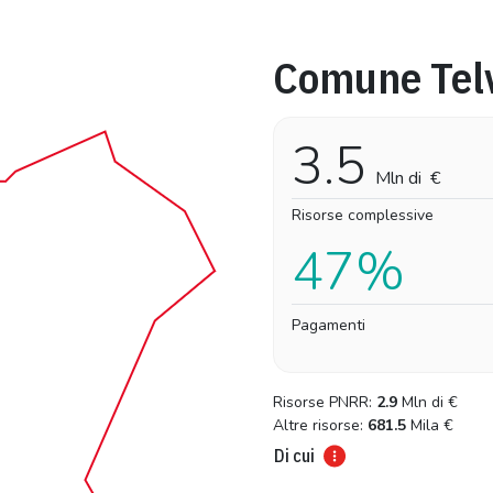
Comune Tel
Pro-capite
Complessivo
3,28 €
3,28 €
3.5
Mln di
€
Risorse complessive
47%
Pagamenti
Risorse PNRR:
2.9
Mln di
€
Altre risorse:
681.5
Mila
€
Di cui