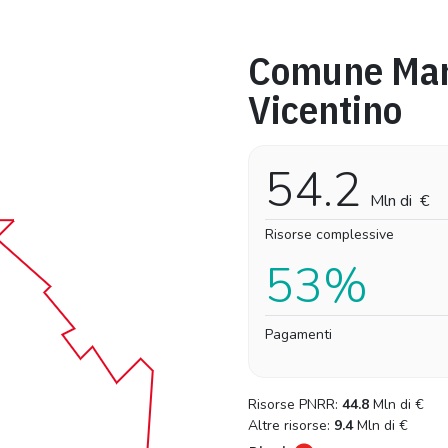
Comune Ma
Pro-capite
Complessivo
Vicentino
11,17 €
11,17 €
54.2
Mln di
€
Risorse complessive
53%
Pagamenti
Risorse PNRR:
44.8
Mln di
€
Altre risorse:
9.4
Mln di
€