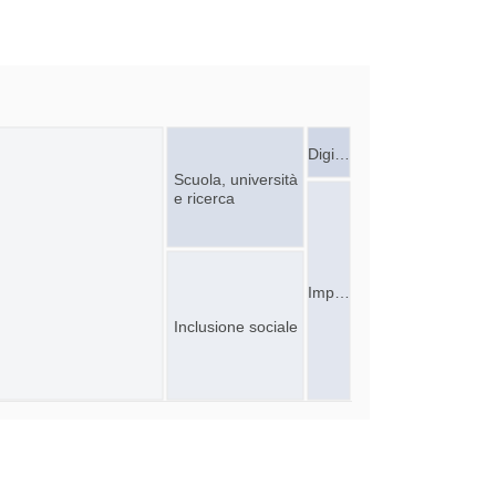
Digi…
Scuola, università
e ricerca
Imp…
Inclusione sociale