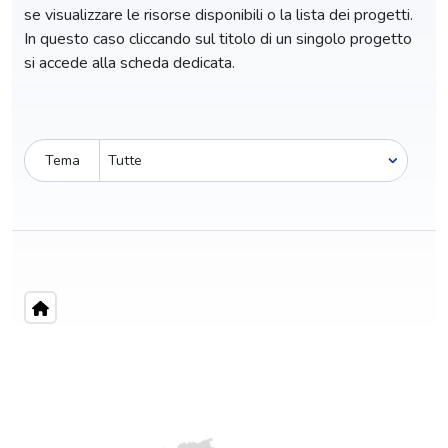
se visualizzare le risorse disponibili o la lista dei progetti.
In questo caso cliccando sul titolo di un singolo progetto
si accede alla scheda dedicata.
Tema
Pro-capite
C
2,50 €