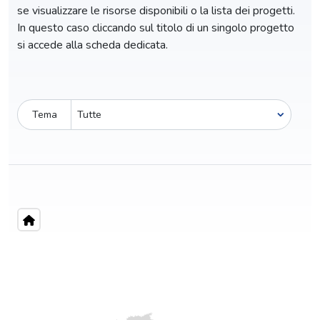
se visualizzare le risorse disponibili o la lista dei progetti.
In questo caso cliccando sul titolo di un singolo progetto
si accede alla scheda dedicata.
Tema
Pro-capite
C
6,32 €