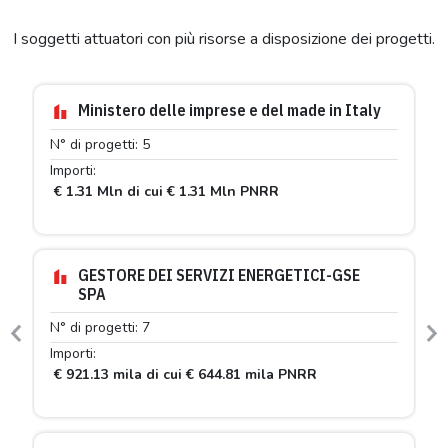
I soggetti attuatori con più risorse a disposizione dei progetti.
Ministero delle imprese e del made in Italy
N° di progetti: 5
Importi:
€ 1.31 Mln di cui € 1.31 Mln PNRR
GESTORE DEI SERVIZI ENERGETICI-GSE
SPA
N° di progetti: 7
Previous
N
Importi:
€ 921.13 mila di cui € 644.81 mila PNRR