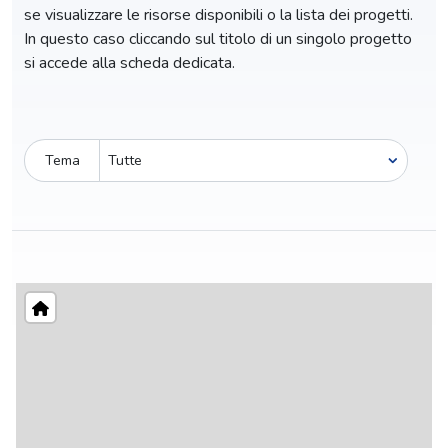
se visualizzare le risorse disponibili o la lista dei progetti.
In questo caso cliccando sul titolo di un singolo progetto
si accede alla scheda dedicata.
Tema
Pro-capite
C
12,87 €
1