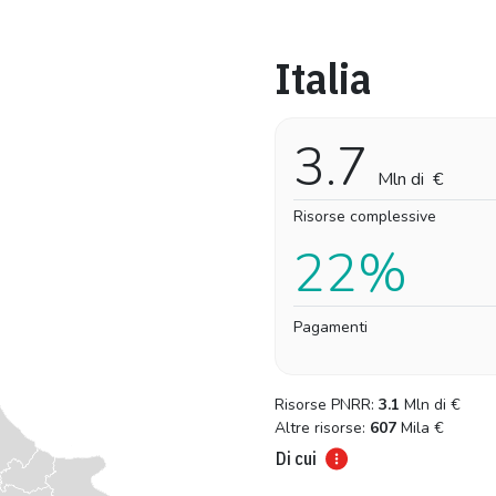
Italia
Pro-capite
Complessivo
3,10 €
3,10 €
3.7
Mln di
€
Risorse complessive
22%
Pagamenti
Risorse PNRR:
3.1
Mln di
€
Altre risorse:
607
Mila
€
Di cui