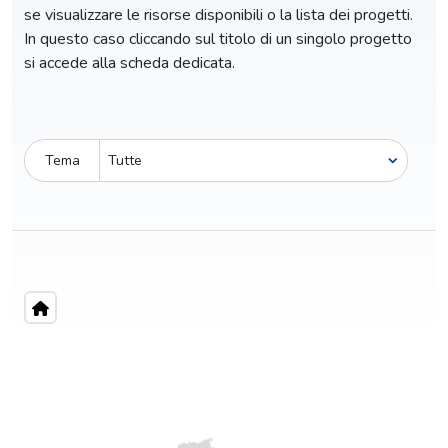
se visualizzare le risorse disponibili o la lista dei progetti.
In questo caso cliccando sul titolo di un singolo progetto
si accede alla scheda dedicata.
Tema
Pro-capite
C
1.977,66 