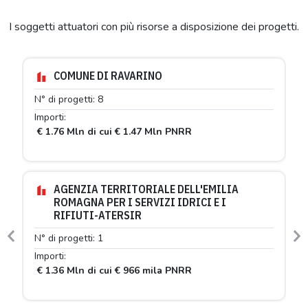
I soggetti attuatori con più risorse a disposizione dei progetti.
COMUNE DI RAVARINO
N° di progetti: 8
Importi:
€ 1.76 Mln di cui € 1.47 Mln PNRR
AGENZIA TERRITORIALE DELL'EMILIA
ROMAGNA PER I SERVIZI IDRICI E I
RIFIUTI-ATERSIR
N° di progetti: 1
Previous
N
Importi:
€ 1.36 Mln di cui € 966 mila PNRR