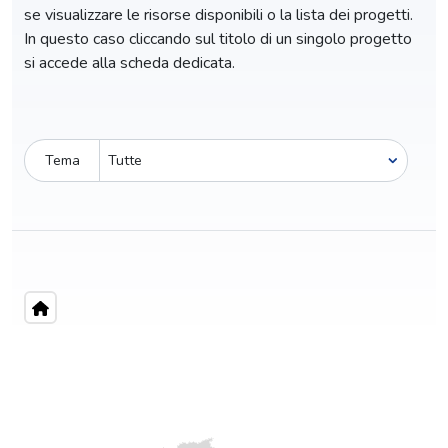
se visualizzare le risorse disponibili o la lista dei progetti.
In questo caso cliccando sul titolo di un singolo progetto
si accede alla scheda dedicata.
Tema
Pro-capite
C
15,95 €
1