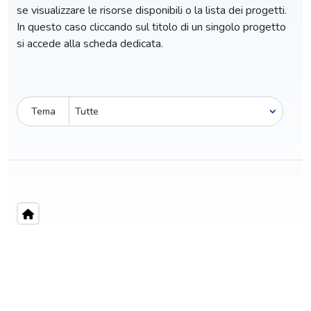
se visualizzare le risorse disponibili o la lista dei progetti.
In questo caso cliccando sul titolo di un singolo progetto
si accede alla scheda dedicata.
Tema
Pro-capite
C
14,44 €
1