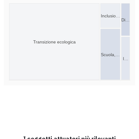
Inclusio…
Di…
Transizione ecologica
Scuola,…
I…
I soggetti attuatori più rilevanti