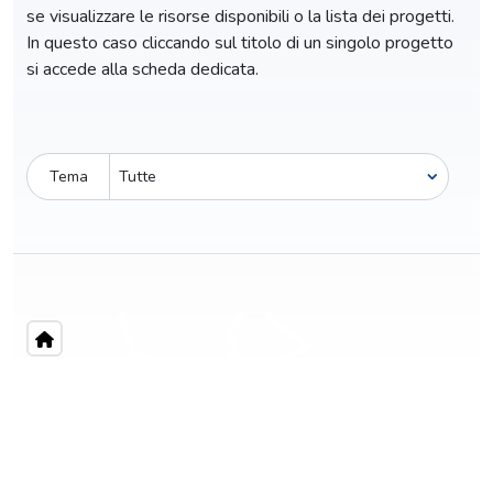
se visualizzare le risorse disponibili o la lista dei progetti.
In questo caso cliccando sul titolo di un singolo progetto
si accede alla scheda dedicata.
Tema
Pro-capite
C
82,03 €
8