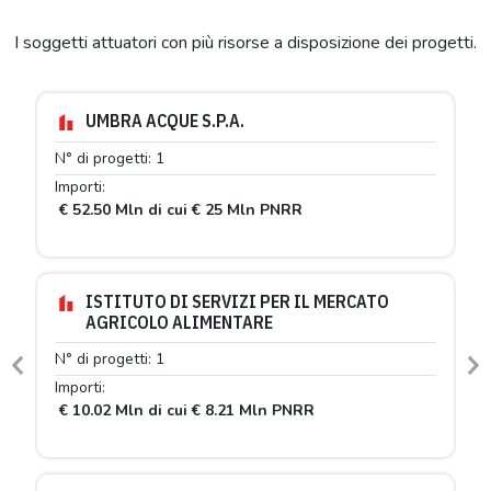
I soggetti attuatori con più risorse a disposizione dei progetti.
UMBRA ACQUE S.P.A.
N° di progetti: 1
N° 
Importi:
Imp
€ 52.50 Mln di cui € 25 Mln PNRR
€ 
ISTITUTO DI SERVIZI PER IL MERCATO
AGRICOLO ALIMENTARE
N° 
N° di progetti: 1
Imp
Previous
N
Importi:
€ 
€ 10.02 Mln di cui € 8.21 Mln PNRR