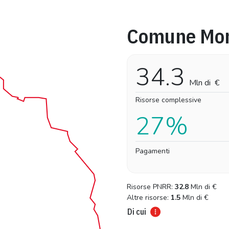
Comune Mon
Pro-capite
Complessivo
6,00 €
6,00 €
34.3
Mln di
€
Risorse complessive
27%
Pagamenti
Risorse PNRR:
32.8
Mln di
€
Altre risorse:
1.5
Mln di
€
Di cui