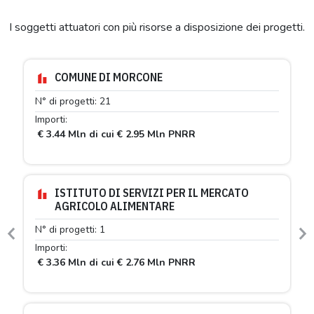
I soggetti attuatori con più risorse a disposizione dei progetti.
COMUNE DI MORCONE
N° di progetti: 21
Importi:
€ 3.44 Mln di cui € 2.95 Mln PNRR
ISTITUTO DI SERVIZI PER IL MERCATO
AGRICOLO ALIMENTARE
N° di progetti: 1
Previous
N
Importi:
€ 3.36 Mln di cui € 2.76 Mln PNRR