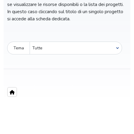
se visualizzare le risorse disponibili o la lista dei progetti.
In questo caso cliccando sul titolo di un singolo progetto
si accede alla scheda dedicata.
Tema
Pro-capite
C
5,27 €