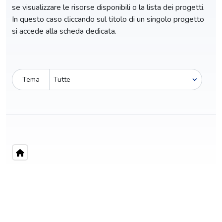
se visualizzare le risorse disponibili o la lista dei progetti.
In questo caso cliccando sul titolo di un singolo progetto
si accede alla scheda dedicata.
Tema
Pro-capite
C
1,41 €