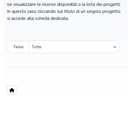
se visualizzare le risorse disponibili o la lista dei progetti.
In questo caso cliccando sul titolo di un singolo progetto
si accede alla scheda dedicata.
Tema
Pro-capite
C
13,65 €
1