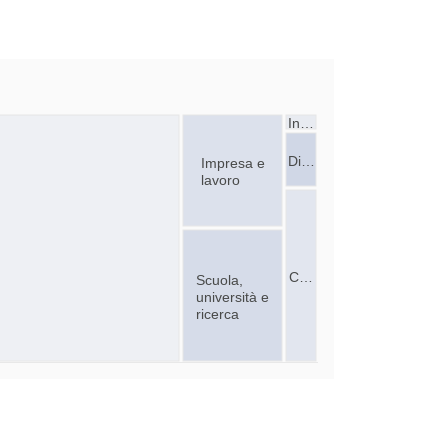
In…
Di…
Impresa e
lavoro
C…
Scuola,
università e
ricerca