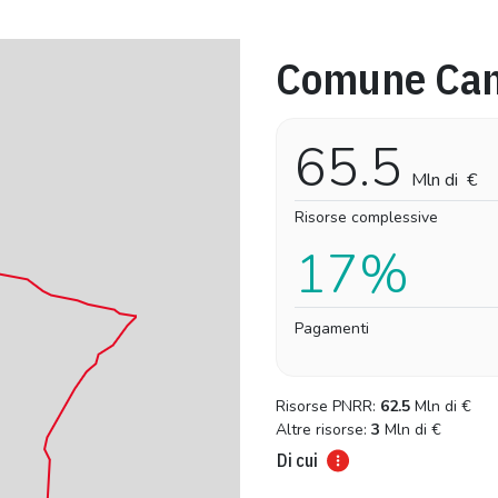
Comune Ca
Pro-capite
Complessivo
11,72 €
11,72 €
65.5
Mln di
€
Risorse complessive
17%
Pagamenti
Risorse PNRR:
62.5
Mln di
€
Altre risorse:
3
Mln di
€
Di cui