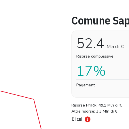
Comune Sap
Pro-capite
Complessivo
9,38 €
9,38 €
52.4
Mln di
€
Risorse complessive
17%
Pagamenti
Risorse PNRR:
49.1
Mln di
€
Altre risorse:
3.3
Mln di
€
Di cui