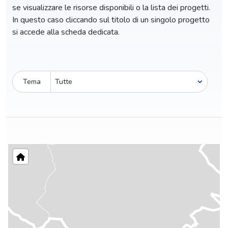
se visualizzare le risorse disponibili o la lista dei progetti.
In questo caso cliccando sul titolo di un singolo progetto
si accede alla scheda dedicata.
Tema
Pro-capite
C
39,71 €
3