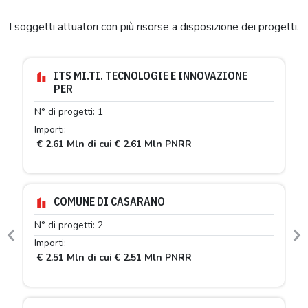
I soggetti attuatori con più risorse a disposizione dei progetti.
ITS MI.TI. TECNOLOGIE E INNOVAZIONE
PER
N° di progetti: 1
Importi:
€ 2.61 Mln di cui € 2.61 Mln PNRR
COMUNE DI CASARANO
N° di progetti: 2
Previous
N
Importi:
€ 2.51 Mln di cui € 2.51 Mln PNRR