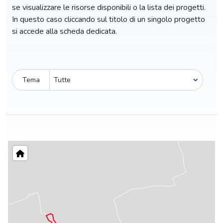
se visualizzare le risorse disponibili o la lista dei progetti.
In questo caso cliccando sul titolo di un singolo progetto
si accede alla scheda dedicata.
Tema
Pro-capite
C
40,66 €
4