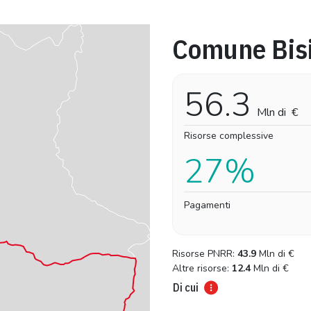
Comune Bis
Pro-capite
Complessivo
30,53 €
30,53 €
56.3
Mln di
€
Risorse complessive
27%
Pagamenti
Risorse PNRR:
43.9
Mln di
€
Altre risorse:
12.4
Mln di
€
Di cui