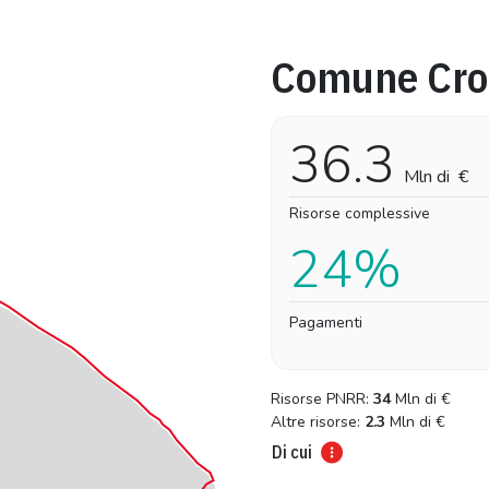
Comune Cro
Pro-capite
Complessivo
19,68 €
19,68 €
36.3
Mln di
€
Risorse complessive
24%
Pagamenti
Risorse PNRR:
34
Mln di
€
Altre risorse:
2.3
Mln di
€
Di cui