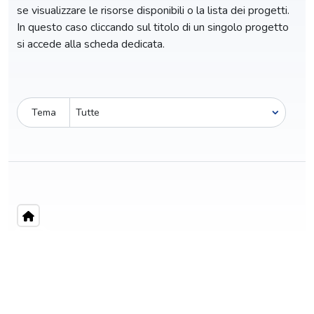
se visualizzare le risorse disponibili o la lista dei progetti.
In questo caso cliccando sul titolo di un singolo progetto
si accede alla scheda dedicata.
Tema
Pro-capite
C
5,41 €