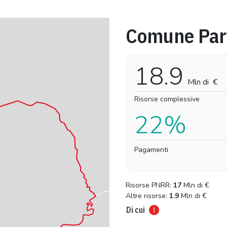
Comune Par
Pro-capite
Complessivo
3,93 €
3,93 €
18.9
Mln di
€
Risorse complessive
22%
Pagamenti
Risorse PNRR:
17
Mln di
€
Altre risorse:
1.9
Mln di
€
Di cui