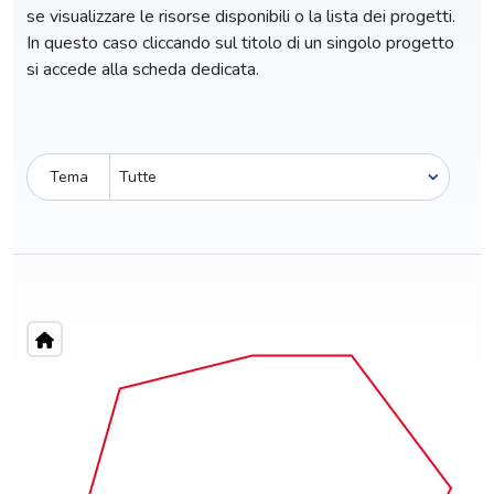
se visualizzare le risorse disponibili o la lista dei progetti.
In questo caso cliccando sul titolo di un singolo progetto
si accede alla scheda dedicata.
Tema
Pro-capite
C
89,71 €
8