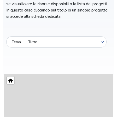
se visualizzare le risorse disponibili o la lista dei progetti.
In questo caso cliccando sul titolo di un singolo progetto
si accede alla scheda dedicata.
Tema
Pro-capite
C
7,48 €