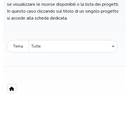
se visualizzare le risorse disponibili o la lista dei progetti.
In questo caso cliccando sul titolo di un singolo progetto
si accede alla scheda dedicata.
Tema
Pro-capite
C
320,44 €