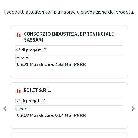
I soggetti attuatori con più risorse a disposizione dei progetti.
CONSORZIO INDUSTRIALE PROVINCIALE
SASSARI
N° di progetti: 2
Importi:
€ 6.71 Mln di cui € 4.83 Mln PNRR
EDI.IT S.R.L.
N° di progetti: 1
Importi:
Previous
N
€ 6.18 Mln di cui € 6.14 Mln PNRR