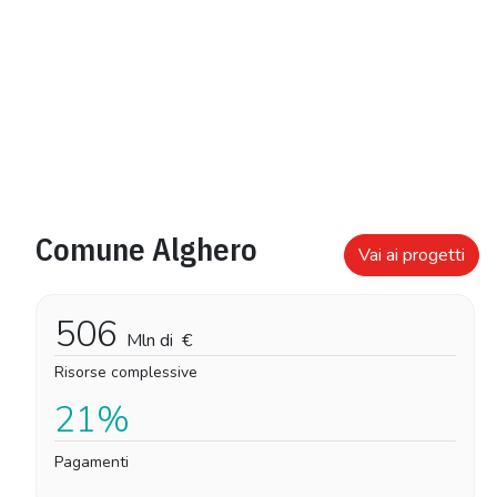
Comune Alghero
Vai ai progetti
506
Mln di
€
Risorse complessive
21%
Pagamenti