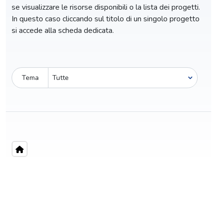
se visualizzare le risorse disponibili o la lista dei progetti.
In questo caso cliccando sul titolo di un singolo progetto
si accede alla scheda dedicata.
Tema
Pro-capite
C
101,49 €