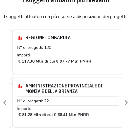
I soggetti attuatori con più risorse a disposizione dei progetti.
REGIONE LOMBARDIA
N° di progetti: 130
Importi:
€ 117.30 Mln di cui € 97.77 Mln PNRR
AMMINISTRAZIONE PROVINCIALE DI
MONZA E DELLA BRIANZA
N° di progetti: 22
Previous
N
Importi:
€ 81.28 Mln di cui € 68.41 Mln PNRR