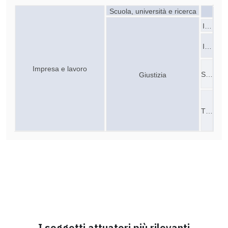
Scuola, università e ricerca
I…
I…
Impresa e lavoro
S…
Giustizia
T…
I soggetti attuatori più rilevanti