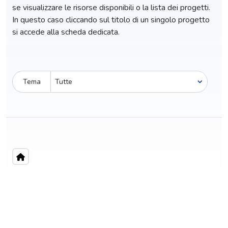
se visualizzare le risorse disponibili o la lista dei progetti.
In questo caso cliccando sul titolo di un singolo progetto
si accede alla scheda dedicata.
Tema
Pro-capite
C
528,18 €