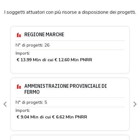
I soggetti attuatori con più risorse a disposizione dei progetti.
REGIONE MARCHE
N° di progetti: 26
Importi:
€ 13.99 Mln di cui € 12.60 Mln PNRR
AMMINISTRAZIONE PROVINCIALE DI
FERMO
N° di progetti: 5
Previous
N
Importi:
€ 9.04 Mln di cui € 6.62 Mln PNRR