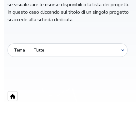
se visualizzare le risorse disponibili o la lista dei progetti.
In questo caso cliccando sul titolo di un singolo progetto
si accede alla scheda dedicata.
Tema
Pro-capite
C
1.643,56 