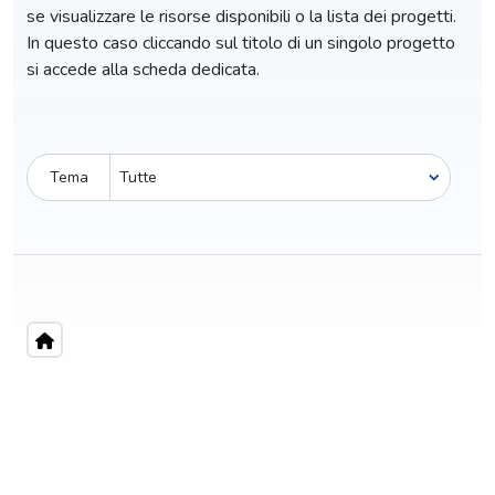
se visualizzare le risorse disponibili o la lista dei progetti.
In questo caso cliccando sul titolo di un singolo progetto
si accede alla scheda dedicata.
Tema
Pro-capite
C
5,07 €