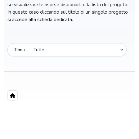
se visualizzare le risorse disponibili o la lista dei progetti.
In questo caso cliccando sul titolo di un singolo progetto
si accede alla scheda dedicata.
Tema
Pro-capite
C
3,57 €