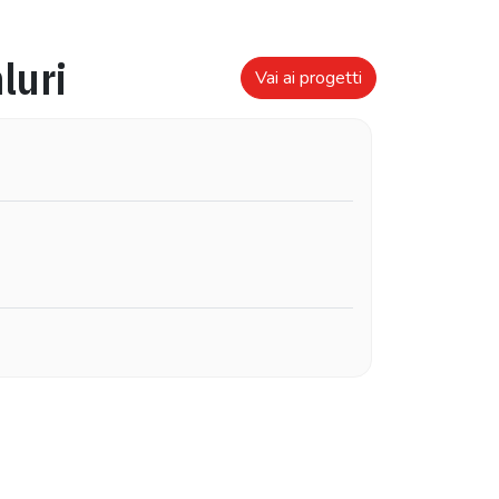
luri
Vai ai progetti