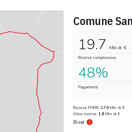
Comune San
Pro-capite
Complessivo
12,48 €
12,48 €
19.7
Mln di
€
Risorse complessive
48%
Pagamenti
Risorse PNRR:
17.9
Mln di
€
Altre risorse:
1.8
Mln di
€
Di cui