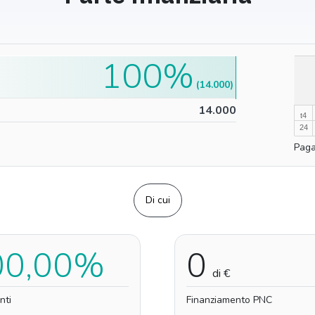
100%
100%
(14.000)
0%
14.000
t4
24
Paga
Di cui
00,00%
0
di €
nti
Finanziamento PNC