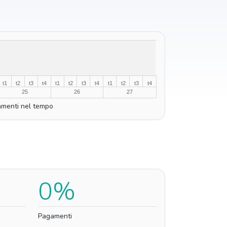
t1
t2
t3
t4
t1
t2
t3
t4
t1
t2
t3
t4
25
26
27
menti nel tempo
0%
Pagamenti