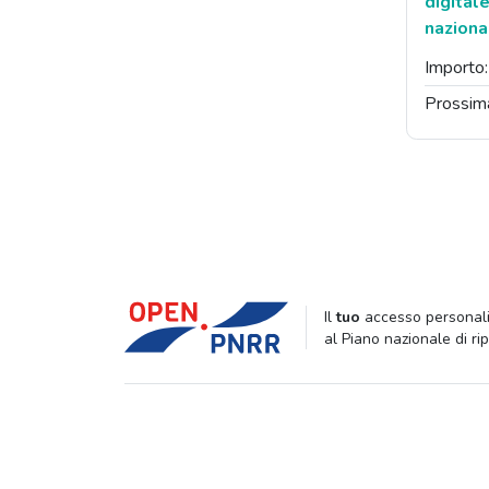
digital
nazion
Importo
Prossim
Il
tuo
accesso personali
al Piano nazionale di ri