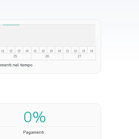
t1
t2
t3
t4
t1
t2
t3
t4
t1
t2
t3
t4
25
26
27
menti nel tempo
0%
Pagamenti