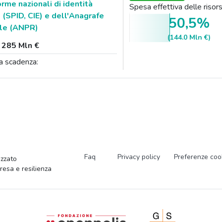
orme nazionali di identità
Spesa effettiva delle ris
e (SPID, CIE) e dell'Anagrafe
50,5%
ale (ANPR)
(144.0 Mln €)
:
285 Mln €
a scadenza:
Faq
Privacy policy
Preferenze coo
zzato
presa e resilienza