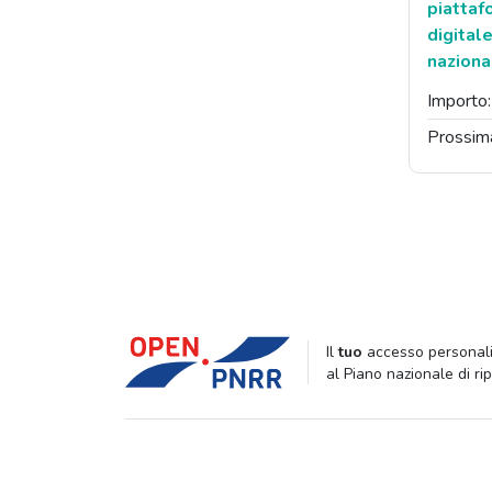
piattaf
digital
nazion
Importo
Prossim
Il
tuo
accesso personali
al Piano nazionale di ri