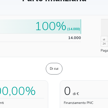
100%
100%
(14.000)
0%
14.000
t4
24
Paga
Di cui
00,00%
0
di €
nti
Finanziamento PNC