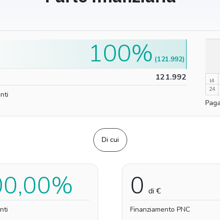
100%
100%
(121.992)
0%
121.992
t4
24
nti
Paga
Di cui
00,00%
0
di €
nti
Finanziamento PNC