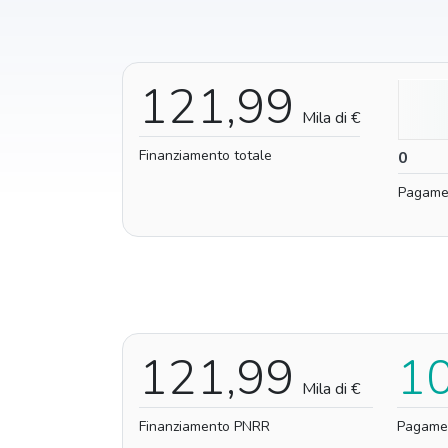
121,99
Mila di €
Finanziamento totale
0
0
Pagame
121,99
1
Mila di €
Finanziamento PNRR
Pagame