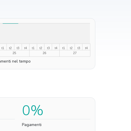
t1
t2
t3
t4
t1
t2
t3
t4
t1
t2
t3
t4
25
26
27
menti nel tempo
0%
Pagamenti