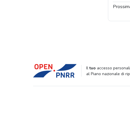
Prossim
Il
tuo
accesso personali
al Piano nazionale di ri