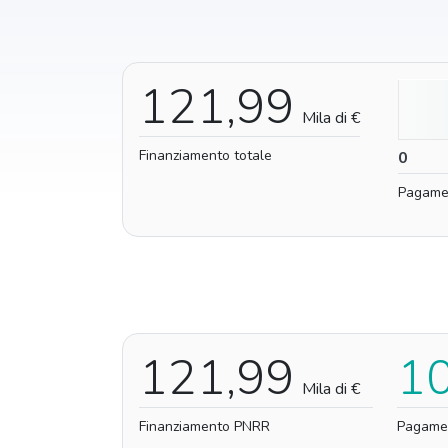
121,99
Mila di €
Finanziamento totale
0
0
Pagame
121,99
1
Mila di €
Finanziamento PNRR
Pagame