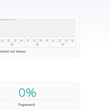
t1
t2
t3
t4
t1
t2
t3
t4
t1
t2
t3
t4
25
26
27
menti nel tempo
0%
Pagamenti