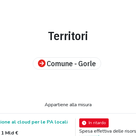
Territori
Comune - Gorle
Appartiene alla misura
zione al cloud per le PA locali
In ritardo
Spesa effettiva delle ris
:
1 Mld €