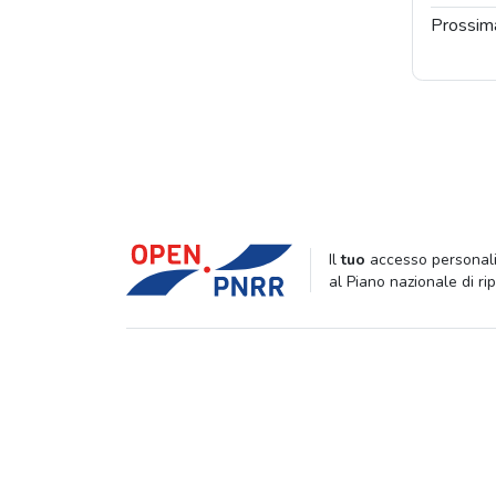
Prossim
Il
tuo
accesso personali
al Piano nazionale di ri