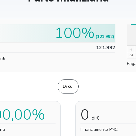
100%
100%
(121.992)
0%
121.992
t4
24
nti
Paga
Di cui
00,00%
0
di €
nti
Finanziamento PNC