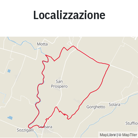
Localizzazione
MapLibre
|
© MapTiler