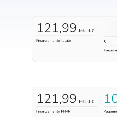
121,99
Mila di €
Finanziamento totale
0
0
Pagame
121,99
1
Mila di €
Finanziamento PNRR
Pagame