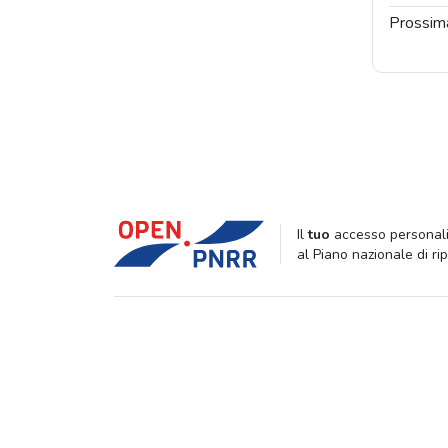
Prossim
Il
tuo
accesso personali
al Piano nazionale di ri