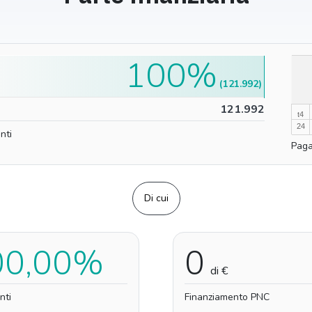
100%
100%
(121.992)
0%
121.992
t4
24
nti
Paga
Di cui
00,00%
0
di €
nti
Finanziamento PNC