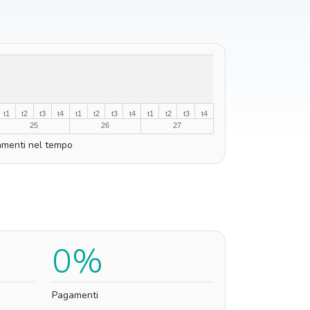
t1
t2
t3
t4
t1
t2
t3
t4
t1
t2
t3
t4
25
26
27
menti nel tempo
0%
Pagamenti