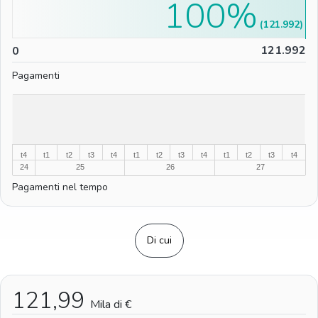
100%
(121.992)
0
121.992
0
Pagamenti
%
%
t4
t1
t2
t3
t4
t1
t2
t3
t4
t1
t2
t3
t4
24
25
26
27
Pagamenti nel tempo
Di cui
121,99
Mila di €