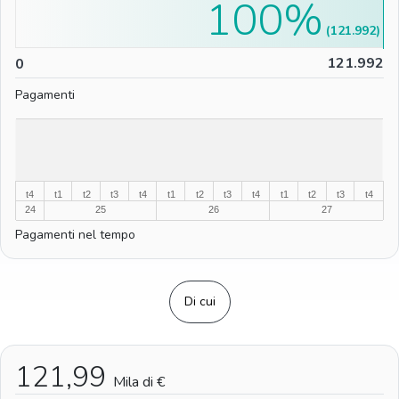
100%
(121.992)
0
121.992
0
Pagamenti
%
%
t4
t1
t2
t3
t4
t1
t2
t3
t4
t1
t2
t3
t4
24
25
26
27
Pagamenti nel tempo
Di cui
121,99
Mila di €