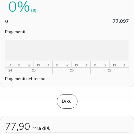
0%
(0)
0
77.897
0
Pagamenti
%
%
t4
t1
t2
t3
t4
t1
t2
t3
t4
t1
t2
t3
t4
24
25
26
27
Pagamenti nel tempo
Di cui
77,90
Mila di €