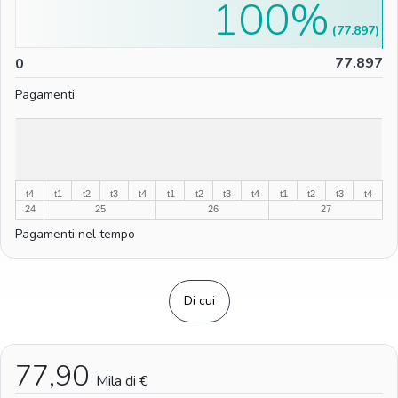
100%
(77.897)
0
77.897
0
Pagamenti
%
%
t4
t1
t2
t3
t4
t1
t2
t3
t4
t1
t2
t3
t4
24
25
26
27
Pagamenti nel tempo
Di cui
77,90
Mila di €