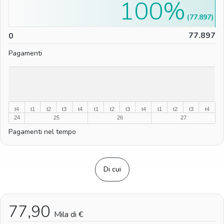
100%
(77.897)
0
77.897
0
Pagamenti
%
%
t4
t1
t2
t3
t4
t1
t2
t3
t4
t1
t2
t3
t4
24
25
26
27
Pagamenti nel tempo
Di cui
77,90
Mila di €